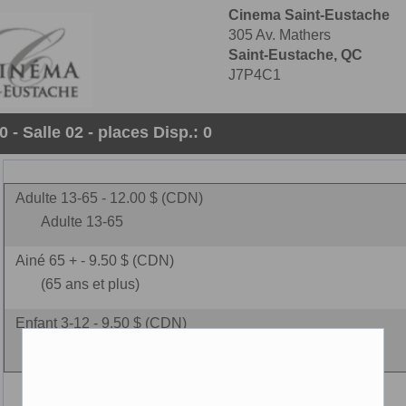
Cinema Saint-Eustache
305 Av. Mathers
Saint-Eustache, QC
J7P4C1
 - Salle 02 - places Disp.: 0
Adulte 13-65 - 12.00 $ (CDN)
Adulte 13-65
Ainé 65 + - 9.50 $ (CDN)
(65 ans et plus)
Enfant 3-12 - 9.50 $ (CDN)
(3-12 ans)