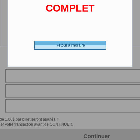
COMPLET
Retour à l'horaire
de 1.00$ par billet seront ajoutés. *
érifier votre transaction avant de CONTINUER.
Continuer